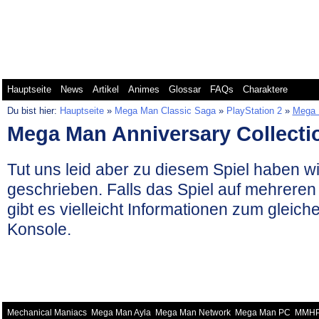
Mega Man Battle Network
Mega Man Classic
Me
Hauptseite
News
Artikel
Animes
Glossar
FAQs
Charaktere
Du bist hier:
Hauptseite
»
Mega Man Classic Saga
»
PlayStation 2
»
Mega 
Mega Man Anniversary Collecti
Tut uns leid aber zu diesem Spiel haben wi
geschrieben. Falls das Spiel auf mehreren
gibt es vielleicht Informationen zum gleich
Konsole.
Mechanical Maniacs
Mega Man Ayla
Mega Man Network
Mega Man PC
MMH