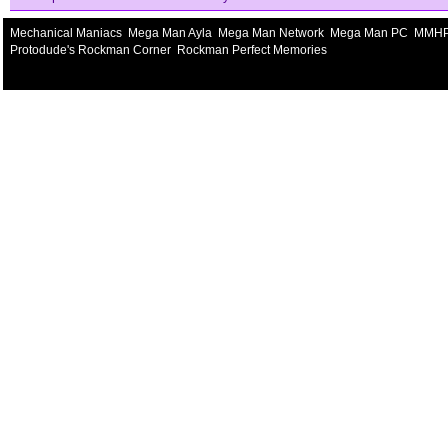
Mechanical Maniacs
Mega Man Ayla
Mega Man Network
Mega Man PC
MMH
Protodude's Rockman Corner
Rockman Perfect Memories