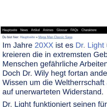
Mega Man Battle Network
Mega Man Classic
Me
Hauptseite
News
Artikel
Animes
Glossar
FAQs
Charaktere
Du bist hier:
Hauptseite
»
Mega Man Classic Saga
Im Jahre
20XX
ist es
Dr. Light
kreieren die in extremsten Ge
Menschen gefährliche Arbeiten
Doch Dr. Wily hegt fortan and
Wissen um die Weltherrschaft a
auf unerwarteten Widerstand.
Dr. Light funktioniert seinen f