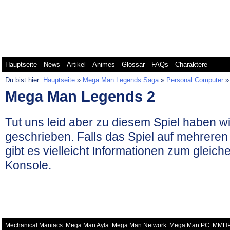
Mega Man Battle Network
Mega Man Classic
Me
Hauptseite
News
Artikel
Animes
Glossar
FAQs
Charaktere
Du bist hier:
Hauptseite
»
Mega Man Legends Saga
»
Personal Computer
Mega Man Legends 2
Tut uns leid aber zu diesem Spiel haben wi
geschrieben. Falls das Spiel auf mehreren
gibt es vielleicht Informationen zum gleich
Konsole.
Mechanical Maniacs
Mega Man Ayla
Mega Man Network
Mega Man PC
MMH