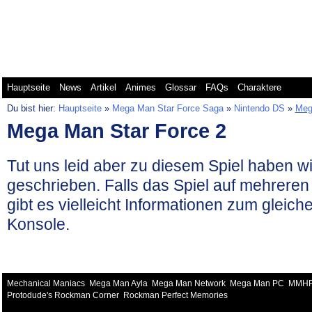
Mega Man Battle Network
Mega Man Classic
Me
Hauptseite
News
Artikel
Animes
Glossar
FAQs
Charaktere
Du bist hier:
Hauptseite
»
Mega Man Star Force Saga
»
Nintendo DS
»
Meg
Mega Man Star Force 2
Tut uns leid aber zu diesem Spiel haben wi
geschrieben. Falls das Spiel auf mehreren
gibt es vielleicht Informationen zum gleich
Konsole.
Mechanical Maniacs
Mega Man Ayla
Mega Man Network
Mega Man PC
MMH
Protodude's Rockman Corner
Rockman Perfect Memories