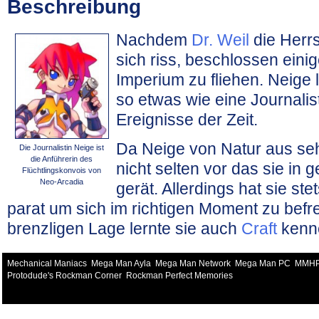
Beschreibung
Nachdem
Dr. Weil
die Herrs
sich riss, beschlossen ei
Imperium zu fliehen. Neige le
so etwas wie eine Journalis
Ereignisse der Zeit.
Da Neige von Natur aus seh
Die Journalistin Neige ist
die Anführerin des
nicht selten vor das sie in g
Flüchtlingskonvois von
Neo-Arcadia
gerät. Allerdings hat sie st
parat um sich im richtigen Moment zu befre
brenzligen Lage lernte sie auch
Craft
kenne
Mechanical Maniacs
Mega Man Ayla
Mega Man Network
Mega Man PC
MMH
Protodude's Rockman Corner
Rockman Perfect Memories