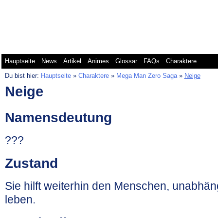
Mega Man Battle Network
Mega Man Classic
Me
Hauptseite
News
Artikel
Animes
Glossar
FAQs
Charaktere
Du bist hier:
Hauptseite
»
Charaktere
»
Mega Man Zero Saga
»
Neige
Neige
Namensdeutung
???
Zustand
Sie hilft weiterhin den Menschen, unabhä
leben.