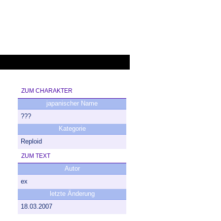
ga Man X
Mega Man Zero
Mega Man ZX
ZUM CHARAKTER
japanischer Name
???
Kategorie
Reploid
ZUM TEXT
Autor
ex
letzte Änderung
18.03.2007