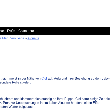
twork
Mega Man Classic
Mega Man Legends
Mega Man Star Force
Me
sar
FAQs
Charaktere
a Man Zero Saga
»
Alouette
t sich meist in der Nähe von
Ciel
auf. Aufgrund ihrer Beziehung zu den Baby-
sondere Rolle spielen.
chüchtern und klammert sich ständig an ihrer Puppe. Ciel hatte einige Zeit die
 Prea zur Untersuchung in ihrem Labor. Alouette hat den beiden Elfen
rsten Wörter beigebracht.