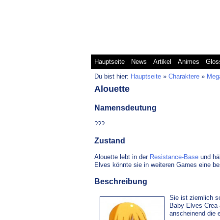
Mega Man Battle Ne
Hauptseite
News
Artikel
Animes
Glos
Du bist hier:
Hauptseite
»
Charaktere
»
Meg
Alouette
Namensdeutung
???
Zustand
Alouette lebt in der
Resistance-Base
und häl
Elves könnte sie in weiteren Games eine be
Beschreibung
Sie ist ziemlich s
Baby-Elves Crea &
anscheinend die e