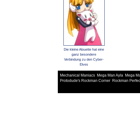
Die kleine Alouette hat eine
ganz besondere
Verbindung zu den Cyber-
Elves
Mechanical Maniacs
Mega Man Ayla
Mega Ma
Protodude's Rockman Corner
Rockman Perfec